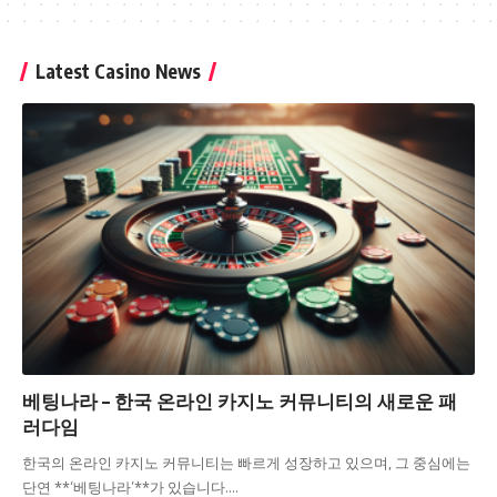
Latest Casino News
베팅나라 – 한국 온라인 카지노 커뮤니티의 새로운 패
러다임
한국의 온라인 카지노 커뮤니티는 빠르게 성장하고 있으며, 그 중심에는
단연 **‘베팅나라’**가 있습니다.…