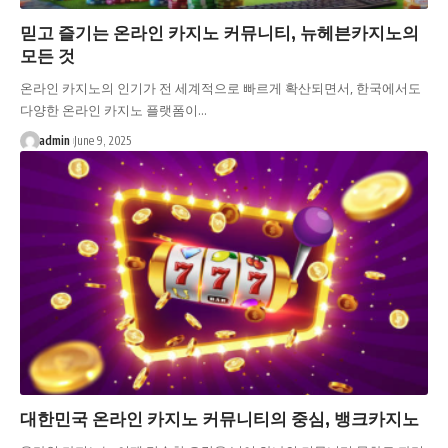
믿고 즐기는 온라인 카지노 커뮤니티, 뉴헤븐카지노의
모든 것
온라인 카지노의 인기가 전 세계적으로 빠르게 확산되면서, 한국에서도
다양한 온라인 카지노 플랫폼이…
admin
June 9, 2025
대한민국 온라인 카지노 커뮤니티의 중심, 뱅크카지노