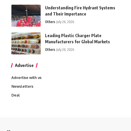
Understanding Fire Hydrant Systems
and Their Importance
Others
July 26, 2026
Leading Plastic Charger Plate
Manufacturers for Global Markets
Others
July 26, 2026
Advertise
Advertise with us
Newsletters
Deal