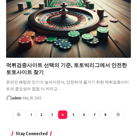
먹튀검증사이트 선택의 기준, 토토빅리그에서 안전한
토토사이트 찾기
온라인 베팅의 인기가 높아지면서, 안전하게 즐기기 위한 먹튀검증사이
트의 중요성이 점점 더 커지고…
admin
May 28, 2025
1
2
3
4
5
6
7
8
Stay Connected