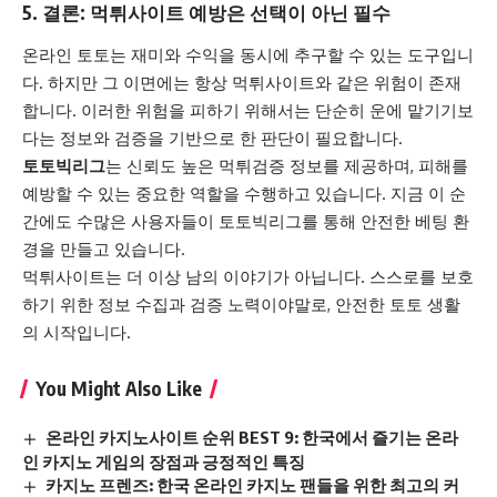
5. 결론: 먹튀사이트 예방은 선택이 아닌 필수
온라인 토토는 재미와 수익을 동시에 추구할 수 있는 도구입니
다. 하지만 그 이면에는 항상 먹튀사이트와 같은 위험이 존재
합니다. 이러한 위험을 피하기 위해서는 단순히 운에 맡기기보
다는 정보와 검증을 기반으로 한 판단이 필요합니다.
토토빅리그
는 신뢰도 높은 먹튀검증 정보를 제공하며, 피해를
예방할 수 있는 중요한 역할을 수행하고 있습니다. 지금 이 순
간에도 수많은 사용자들이 토토빅리그를 통해 안전한 베팅 환
경을 만들고 있습니다.
먹튀사이트는 더 이상 남의 이야기가 아닙니다. 스스로를 보호
하기 위한 정보 수집과 검증 노력이야말로, 안전한 토토 생활
의 시작입니다.
You Might Also Like
온라인 카지노사이트 순위 BEST 9: 한국에서 즐기는 온라
인 카지노 게임의 장점과 긍정적인 특징
카지노 프렌즈: 한국 온라인 카지노 팬들을 위한 최고의 커