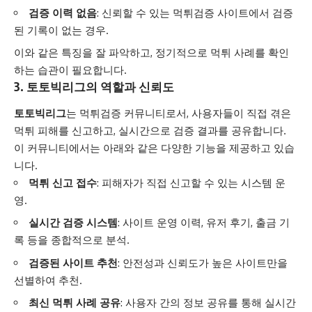
검증 이력 없음
: 신뢰할 수 있는 먹튀검증 사이트에서 검증
된 기록이 없는 경우.
이와 같은 특징을 잘 파악하고, 정기적으로 먹튀 사례를 확인
하는 습관이 필요합니다.
3. 토토빅리그의 역할과 신뢰도
토토빅리그
는 먹튀검증 커뮤니티로서, 사용자들이 직접 겪은
먹튀 피해를 신고하고, 실시간으로 검증 결과를 공유합니다.
이 커뮤니티에서는 아래와 같은 다양한 기능을 제공하고 있습
니다.
먹튀 신고 접수
: 피해자가 직접 신고할 수 있는 시스템 운
영.
실시간 검증 시스템
: 사이트 운영 이력, 유저 후기, 출금 기
록 등을 종합적으로 분석.
검증된 사이트 추천
: 안전성과 신뢰도가 높은 사이트만을
선별하여 추천.
최신 먹튀 사례 공유
: 사용자 간의 정보 공유를 통해 실시간