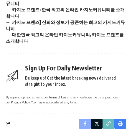
뮤니티
카지노 프렌즈: 한국 최고의 온라인 카지노커뮤니티를 소개
합니다
카지노 프렌즈] 신뢰와 정보가 공존하는 최고의 카지노커뮤
니티
대한민국 최고의 온라인 카지노커뮤니티, 카지노 프렌즈를
소개합니다
Sign Up For Daily Newsletter
Be keep up! Get the latest breaking news delivered
straight to your inbox.
By signing up, you agree to our
Terms of Use
and acknowledge the data practices in
our
Privacy Policy
. You may unsubscribe at any time.