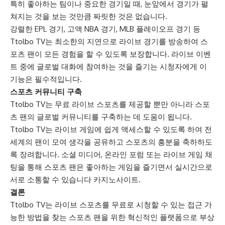
특히 좋아하는 팀이나 중요한 경기일 때, 눈앞에서 경기가 펼
쳐지는 것을 보는 것만큼 짜릿한 것은 없습니다.
강렬한 EPL 경기, 고액 NBA 경기, MLB 플레이오프 경기 등
Ttolbo TV는 최소한의 지연으로 라이브 경기를 방송하여 스
포츠 팬이 모든 경험을 할 수 있도록 보장합니다. 라이브 이벤
트 중에 글로벌 대화에 참여하는 것을 즐기는 시청자에게 이
기능은 필수적입니다.
스포츠 커뮤니티 구축
Ttolbo TV는 무료 라이브 스포츠를 제공할 뿐만 아니라 스포
츠 팬의 글로벌 커뮤니티를 구축하는 데 도움이 됩니다.
Ttolbo TV는 라이브 게임에 쉽게 액세스할 수 있도록 하여 전
세계의 팬이 모여 생각을 공유하고 스포츠의 흥분을 축하하도
록 장려합니다. 소셜 미디어, 온라인 포럼 또는 라이브 게임 채
팅을 통해 스포츠 팬은 좋아하는 게임을 즐기면서 실시간으로
서로 소통할 수 있습니다
카지노사이트
.
결론
Ttolbo TV는 라이브 스포츠를 무료로 시청할 수 있는 접근 가
능한 방법을 찾는 스포츠 팬을 위한 혁신적인 플랫폼으로 부상