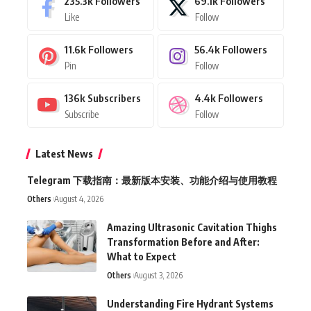
235.3k
Followers
69.1k
Followers
Like
Follow
11.6k
Followers
56.4k
Followers
Pin
Follow
136k
Subscribers
4.4k
Followers
Subscribe
Follow
Latest News
Telegram 下载指南：最新版本安装、功能介绍与使用教程
Others
August 4, 2026
Amazing Ultrasonic Cavitation Thighs
Transformation Before and After:
What to Expect
Others
August 3, 2026
Understanding Fire Hydrant Systems