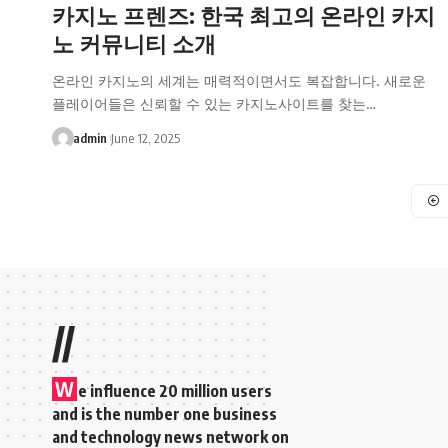
카지노 프렌즈: 한국 최고의 온라인 카지
노 커뮤니티 소개
온라인 카지노의 세계는 매력적이면서도 복잡합니다. 새로운
플레이어들은 신뢰할 수 있는 카지노사이트를 찾는…
admin
June 12, 2025
//
W
e influence 20 million users
and is the number one business
and technology news network on