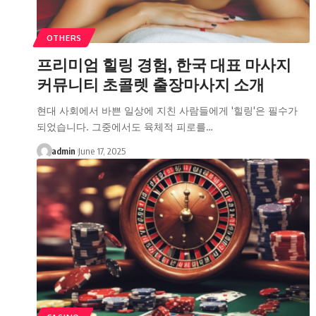
OTHERS
프리미엄 힐링 경험, 한국 대표 마사지
커뮤니티 초콜렛 출장마사지 소개
현대 사회에서 바쁜 일상에 지친 사람들에게 '힐링'은 필수가
되었습니다. 그중에서도 육체적 피로를…
admin
June 17, 2025