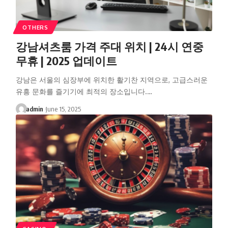
OTHERS
강남셔츠룸 가격 주대 위치 | 24시 연중
무휴 | 2025 업데이트
강남은 서울의 심장부에 위치한 활기찬 지역으로, 고급스러운
유흥 문화를 즐기기에 최적의 장소입니다.…
admin
June 15, 2025