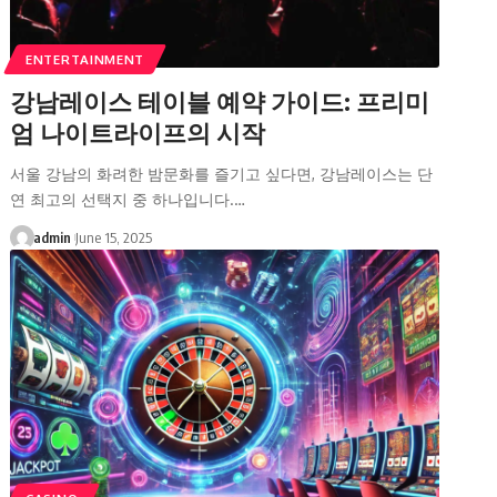
ENTERTAINMENT
강남레이스 테이블 예약 가이드: 프리미
엄 나이트라이프의 시작
서울 강남의 화려한 밤문화를 즐기고 싶다면, 강남레이스는 단
연 최고의 선택지 중 하나입니다.…
admin
June 15, 2025