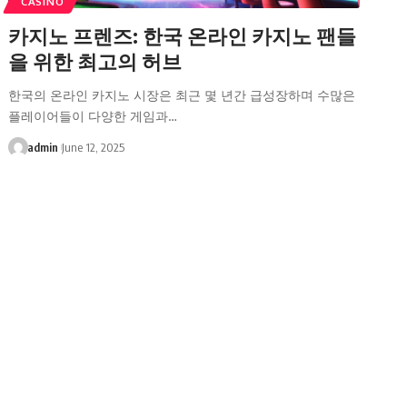
CASINO
카지노 프렌즈: 한국 온라인 카지노 팬들
을 위한 최고의 허브
한국의 온라인 카지노 시장은 최근 몇 년간 급성장하며 수많은
플레이어들이 다양한 게임과…
admin
June 12, 2025