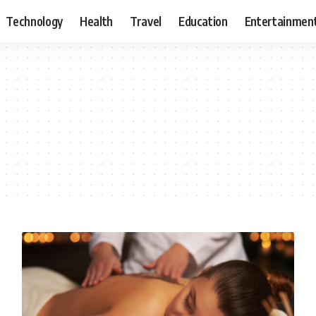
Technology
Health
Travel
Education
Entertainmen