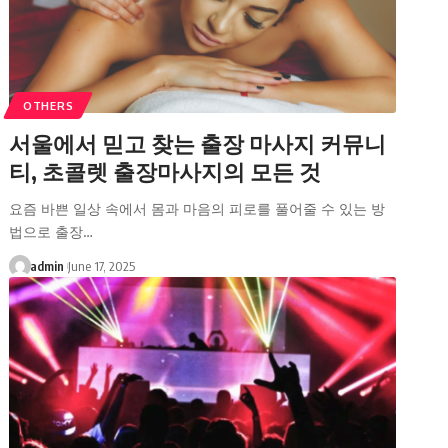
OTHERS
서울에서 믿고 찾는 출장 마사지 커뮤니
티, 초콜렛 출장마사지의 모든 것
요즘 바쁜 일상 속에서 몸과 마음의 피로를 풀어줄 수 있는 방
법으로 출장…
admin
June 17, 2025