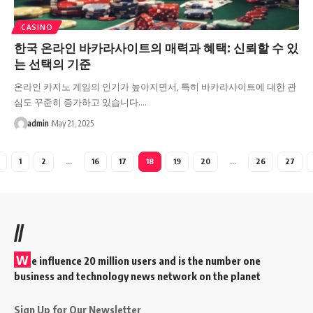
CASINO
한국 온라인 바카라사이트의 매력과 혜택: 신뢰할 수 있
는 선택의 기준
온라인 카지노 게임의 인기가 높아지면서, 특히 바카라사이트에 대한 관
심도 꾸준히 증가하고 있습니다.…
admin
May 21, 2025
1
2
…
16
17
18
19
20
…
26
27
//
W
e influence 20 million users and is the number one
business and technology news network on the planet
Sign Up for Our Newsletter